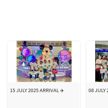
15 JULY 2025 ARRIVAL ✈️
08 JULY 
..
..