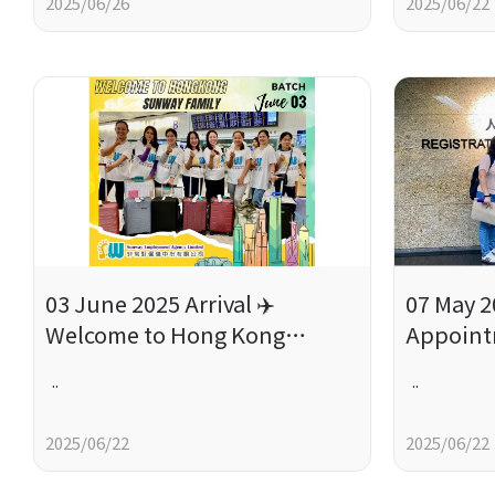
2025/06/26
2025/06/22
03 June 2025 Arrival ✈️
07 May 
Welcome to Hong Kong
Appoin
Ladies! Work Hard!
..
..
2025/06/22
2025/06/22