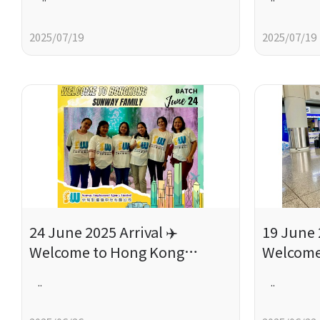
2025/07/19
2025/07/19
24 June 2025 Arrival ✈️
19 June 
Welcome to Hong Kong
Welcome
Ladies, Work hard ♥
Ladies, 
..
..