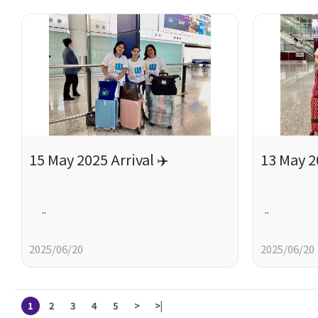
15 May 2025 Arrival ✈️
13 May 20
..
..
2025/06/20
2025/06/20
1
2
3
4
5
>
>|