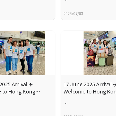
2025/07/03
2025 Arrival ✈️
17 June 2025 Arrival ✈
 to Hong Kong
Welcome to Hong Kon
Fighting ♥
♥
..