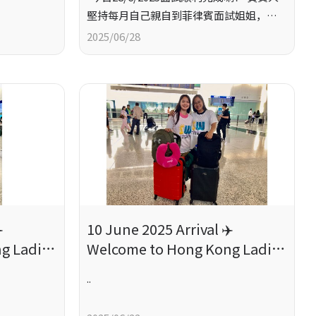
堅持每月自己親自到菲律賓面試姐姐，篩
選好與壞，再配對俾合適嘅僱主; 海外姐
2025/06/28
姐不揀工, 勤力, 願意學習, 可以s..
️
10 June 2025 Arrival ✈️
g Ladies
Welcome to Hong Kong Ladies
♥
..