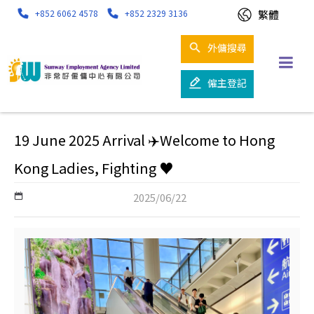
繁體
+852 6062 4578
+852 2329 3136
外傭搜尋
僱主登記
19 June 2025 Arrival ✈️Welcome to Hong
Kong Ladies, Fighting ♥
2025/06/22