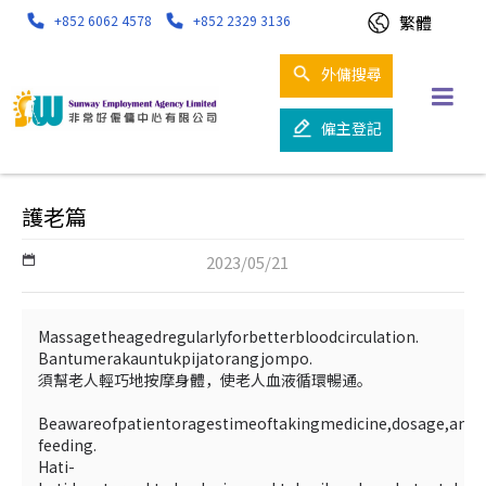
繁體
+852 6062 4578
+852 2329 3136
外傭搜尋
僱主登記
護老篇
2023/05/21
Massagetheagedregularlyforbetterbloodcirculation.
Bantumerakauntukpijatorangjompo.
須幫老人輕巧地按摩身體，使老人血液循環暢通。
Beawareofpatientoragestimeoftakingmedicine,dosage,and
feeding.
Hati-